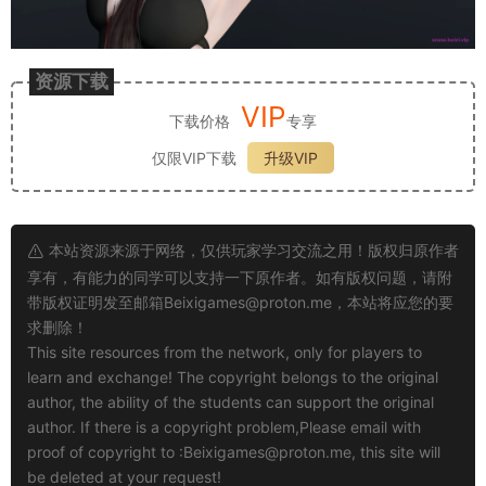
资源下载
VIP
下载价格
专享
仅限VIP下载
升级VIP
本站资源来源于网络，仅供玩家学习交流之用！版权归原作者
享有，有能力的同学可以支持一下原作者。如有版权问题，请附
带版权证明发至邮箱
Beixigames@proton.me
，本站将应您的要
求删除！
This site resources from the network, only for players to
learn and exchange! The copyright belongs to the original
author, the ability of the students can support the original
author. If there is a copyright problem,Please email with
proof of copyright to :
Beixigames@proton.me
, this site will
be deleted at your request!