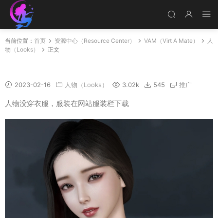
当前位置：
首页
资源中心（Resource Center）
VAM（Virt A Mate）
人
物（Looks）
正文
Lili2
2023-02-16
人物（Looks）
3.02k
545
推广
人物没穿衣服，服装在网站服装栏下载