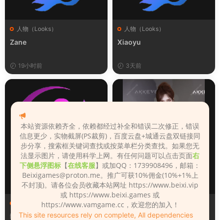
人物（Looks）
人物（Looks）
Zane
Xiaoyu
19小时前
3天前
本站资源依赖齐全，依赖都经过补全和错误二次修正，错误
信息更少，实物截屏(PS裁剪)，百度云盘+城通云盘双链接同
步分享，搜索框关键词查找或按菜单栏分类查找。如果您无
法显示图片，请使用科学上网。有任何问题可以点击页面
右
下侧悬浮图标
【
在线客服
】或加QQ：1739908496，邮箱：
Beixigames@proton.me
。推广可获10%佣金(10%+1%上
不封顶)。请各位会员收藏本站网址 https://www.beixi.vip
或 https://www.beixi.games 或
人物（Looks）
人物（Looks）
https://www.vamgame.cc，欢迎您的加入！
This site resources rely on complete, All dependencies
李翎儿
130_Lina