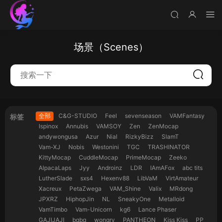
场景（Scenes）
全部
C&G-STUDIO
Feel
sevenseason
VAMFantasy
标签
Ispinox
Annubis
VAMSOY
Zen
ZenMocap
andywongusa
Azur
Nial
RizkyBizz
SlamT
Vam-XJ
Nobis
Westonini
TGC
TRASHINATOR
KittyMocap
CuddleMocap
PrimeMocap
Zeeko
AlpacaLaps
Jyy
Androinz
LDR
IAmAFox
abc tits
LutherSlade
sxs4
Hexenv88
LibVaM
VirtAmateur
Xacreux
PetaZwega
VAM_Shine
Valix
MRdong
JPXRZ
HiphopJin
NL
SneakyOne
Metalloid
VamTimbo
Vam-Unicorn
kg6
Lance Phaser
GAJIJAJI
bqbq
wongry
PANTHEON
Kiss Kiss
PP