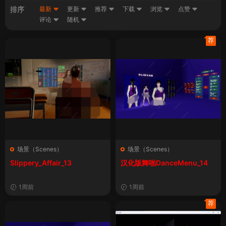
排序
最新
更新
推荐
下载
浏览
点赞
评论
随机
荐
场景（Scenes）
场景（Scenes）
Slippery_Affair_13
汉化版舞啪DanceMenu_14
1周前
1周前
荐