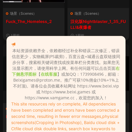
场景（Scenes）
场景（Scenes）
Fuck_The_Homeless_2
汉化版Nightblaster_1_35_FU
LL!&夜爆者
1周前
1周前
本站资源依赖齐全，依赖都经过补全和错误二次修正，错误
信息更少，实物截屏(PS裁剪)，百度云盘+城通云盘双链接同
步分享，搜索框关键词查找或按菜单栏分类查找。如果您无
法显示图片，请使用科学上网。有任何问题可以点击页面
右
下侧悬浮图标
【
在线客服
】或加QQ：1739908496，邮箱：
Beixigames@proton.me
。推广可获10%佣金(10%+1%上
不封顶)。请各位会员收藏本站网址 https://www.beixi.vip
或 https://www.beixi.games 或
https://www.vamgame.cc，欢迎您的加入！
This site resources rely on complete, All dependencies
场景（Scenes）
场景（Scenes）
have been completed and errors have been corrected a
second time, resulting in fewer error messages,physical
Nightblaster_1_35_FULL!
汉化版KM467_Steamy_Secr
screenshots(Cropping in Photoshop), Baidu cloud disk +
et_3&撩人的秘密
Ctfile cloud disk double links, search box keywords to
1周前
1周前