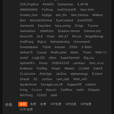
Chill_PopRun
RANGO
Damarmau
ILAFVB
AWAKENING
FlyRoxy
HotChicksVR
Vam-Kirin
Sneaky_One
Anjbgo
abc_tits
Vam_Herous
Mibkev
Mxx
MonsterShinkai
EyeCreated
Zam55555
starwords
EasyVam
faya_wong
Zinigo
Trucino
Vamulation
VAMKirito
Shadow Venom
DemonLord
GiovniYA
AL6
Vmax
MK_47
Riccio
ReignMocap
AndiFang
BigLiu
Noheadnoleg
UniversenS
Dreamdealer
TiSeb
kesuen
ZRSX
2-Balls
Aether15
Casual
RedScarlet
Makk
Thorn
VAM-YJ
sortof
czgtLDD
other
SuperSamoth
Big_Liu
SplineVR's
Xinxiu
306043316
cenXaur
Vam_JoJo
Endiness
FishBig
Vihper
WeebU
UJVAM
Ddkkll
CLubJulze
Alter3go
JaxZoa
alphamango
DJoker
ShaoB
SS
JonSex
vam_odd
VAM_JAO
taydenhoxe
SavageLust_VR
SupperGR
caelryn
living
Ccccm
Xianyin
CatRher
malin
Shapers
MicPeng
123GG
aibili
全部
免费
收费
VIP免费
VIP优惠
VIP免费
价格
SVIP免费